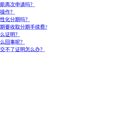
能再次申请吗？
操作？
性化分期吗？
期要收取分期手续费?
么证明？
么回事呢？
交不了证明怎么办？