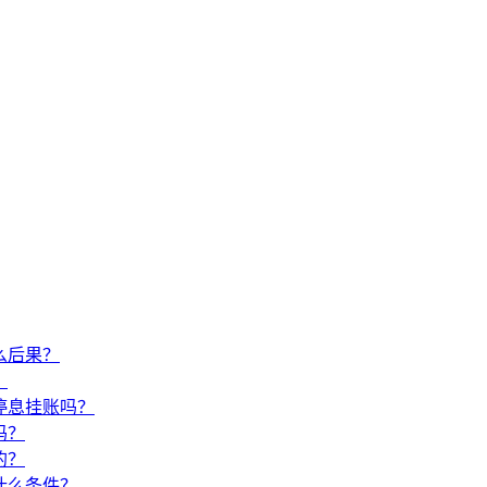
么后果？
？
停息挂账吗？
吗？
的？
什么条件？