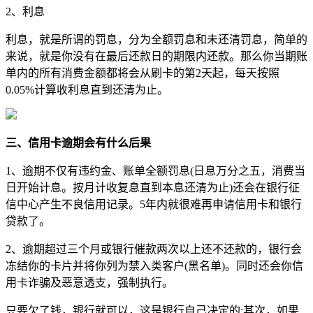
2、利息
利息，就是所谓的罚息，分为全额罚息和未还清罚息，简单的
来说，就是你没有在最后还款日的期限内还款。那么你当期账
单内的所有消费金额都将会从刷卡的第2天起，每天按照
0.05%计算收利息直到还清为止。
三、信用卡逾期会有什么后果
1、逾期不仅有违约金、账单全额罚息(日息万分之五，消费当
日开始计息。按月计收复息直到本息还清为止)还会在银行征
信中心产生不良信用记录。5年内就很难再申请信用卡和银行
贷款了。
2、逾期超过三个月或银行催款两次以上还不还款的，银行会
冻结你的卡片并将你列为禁入类客户(黑名单)。同时还会你信
用卡诈骗及恶意透支，强制执行。
只要欠了钱，银行就可以，这是银行自己决定的;其次，如果