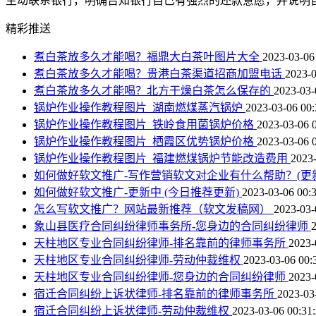
主动联系银行，明确告知银行自己有强烈的还款意愿，并说明
精彩推送
煮白茶放多久才能喝？福鼎大白茶叶图片大全
2023-03-06
煮白茶放多久才能喝？贵港白茶渠道招商加盟电话
2023-0
煮白茶放多久才能喝？北方干燥白茶怎么保存的
2023-03-
锅炉作业操作教程图片_湖南燃煤蒸汽锅炉
2023-03-06 00:
锅炉作业操作教程图片_铁岭食用菌锅炉价格
2023-03-06 
锅炉作业操作教程图片_栖霞区优势锅炉价格
2023-03-06 
锅炉作业操作教程图片_福建燃煤锅炉节能改造费用
2023-
如何做好软文推广-写作营销软文对企业有什么帮助？(更
如何做好软文推广-更新中 (今日推荐更新)
2023-03-06 00:
怎么写软文推广？网站最新推荐（软文发稿网）
2023-03-
象山县医疗合同纠纷律师事务所-您身边的合同纠纷律师
天柱地区专业合同纠纷律师-排名靠前的律师事务所
2023-
天柱地区专业合同纠纷律师-劳动仲裁维权
2023-03-06 00:
天柱地区专业合同纠纷律师-您身边的合同纠纷律师
2023-
宿迁合同纠纷上诉状律师-排名靠前的律师事务所
2023-03
宿迁合同纠纷上诉状律师-劳动仲裁维权
2023-03-06 00:31