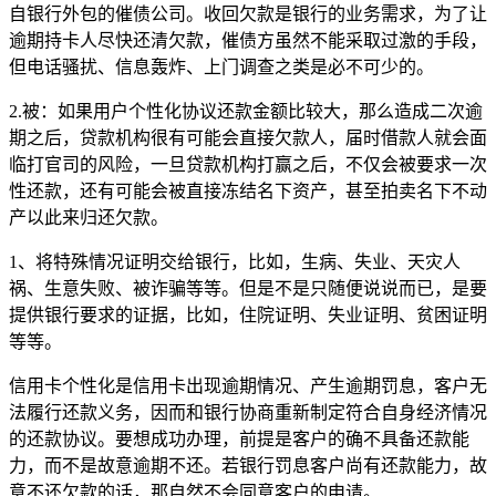
自银行外包的催债公司。收回欠款是银行的业务需求，为了让
逾期持卡人尽快还清欠款，催债方虽然不能采取过激的手段，
但电话骚扰、信息轰炸、上门调查之类是必不可少的。
2.被：如果用户个性化协议还款金额比较大，那么造成二次逾
期之后，贷款机构很有可能会直接欠款人，届时借款人就会面
临打官司的风险，一旦贷款机构打赢之后，不仅会被要求一次
性还款，还有可能会被直接冻结名下资产，甚至拍卖名下不动
产以此来归还欠款。
1、将特殊情况证明交给银行，比如，生病、失业、天灾人
祸、生意失败、被诈骗等等。但是不是只随便说说而已，是要
提供银行要求的证据，比如，住院证明、失业证明、贫困证明
等等。
信用卡个性化是信用卡出现逾期情况、产生逾期罚息，客户无
法履行还款义务，因而和银行协商重新制定符合自身经济情况
的还款协议。要想成功办理，前提是客户的确不具备还款能
力，而不是故意逾期不还。若银行罚息客户尚有还款能力，故
意不还欠款的话，那自然不会同意客户的申请。