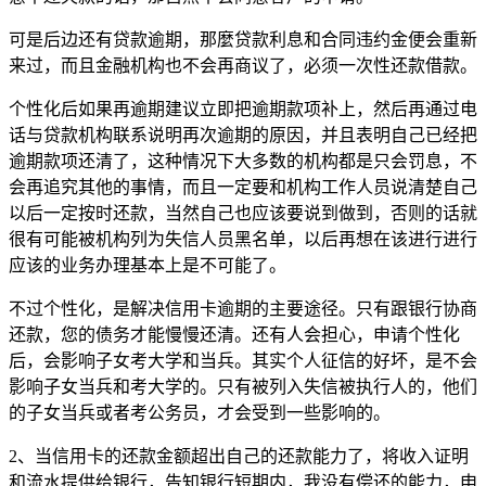
可是后边还有贷款逾期，那麼贷款利息和合同违约金便会重新
来过，而且金融机构也不会再商议了，必须一次性还款借款。
个性化后如果再逾期建议立即把逾期款项补上，然后再通过电
话与贷款机构联系说明再次逾期的原因，并且表明自己已经把
逾期款项还清了，这种情况下大多数的机构都是只会罚息，不
会再追究其他的事情，而且一定要和机构工作人员说清楚自己
以后一定按时还款，当然自己也应该要说到做到，否则的话就
很有可能被机构列为失信人员黑名单，以后再想在该进行进行
应该的业务办理基本上是不可能了。
不过个性化，是解决信用卡逾期的主要途径。只有跟银行协商
还款，您的债务才能慢慢还清。还有人会担心，申请个性化
后，会影响子女考大学和当兵。其实个人征信的好坏，是不会
影响子女当兵和考大学的。只有被列入失信被执行人的，他们
的子女当兵或者考公务员，才会受到一些影响的。
2、当信用卡的还款金额超出自己的还款能力了，将收入证明
和流水提供给银行，告知银行短期内，我没有偿还的能力，申