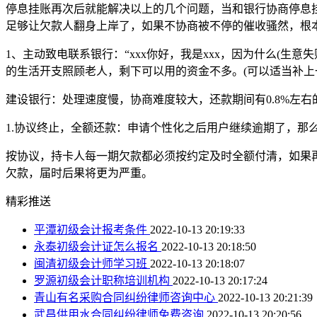
停息挂账再次后就能解决以上的几个问题，当和银行协商停息
足够让欠款人翻身上岸了，如果不协商被不停的催收骚然，根本
1、主动致电联系银行：“xxx你好，我是xxx，因为什么(
的生活开支照顾老人，剩下可以用的资金不多。(可以适当补上一
建设银行：处理速度慢，协商难度较大，还款期间有0.8%左右
1.协议终止，全额还款：申请个性化之后用户继续逾期了，那
按协议，持卡人每一期欠款都必须按约定及时全额付清，如果
欠款，届时后果将更为严重。
精彩推送
平潭初级会计报考条件
2022-10-13 20:19:33
永泰初级会计证怎么报名
2022-10-13 20:18:50
闽清初级会计师学习班
2022-10-13 20:18:07
罗源初级会计职称培训机构
2022-10-13 20:17:24
青山有名采购合同纠纷律师咨询中心
2022-10-13 20:21:39
武昌供用水合同纠纷律师免费咨询
2022-10-13 20:20:56