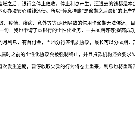
挂账之后，银行会停止催收，停止利息产生，还进去的钱都是本
没办法安心赚钱还债。所以“停息挂账”是逾期之后最好的上岸
生意失败、疫情、疾病、意外等等)原因导致的信用卡逾期无法偿还，
句：我也申请了xx银行的个性化业务，一共36期等等)提高成功
的月利息，有首付金，当地分行签纸质协议，最长可以分60期，
么届时之前的个性化协议会被强制终止，并且贷款机构还会要求
再次发生逾期，暂停收取欠款的行为将卷土重来，利息也将重新