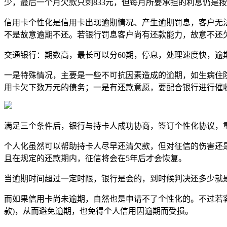
少，最后一个月欠款只剩833元，但每月所要承担的利息仍是
信用卡个性化是信用卡出现逾期情况、产生逾期罚息，客户无
不是故意逾期不还。若银行罚息客户尚有还款能力，故意不还
交通银行：期数高，最长可以分60期，停息，处理速度快，逾
一是特殊情况，主要是一些不可抗因素造成的逾期，如生病住院
用卡欠下数万元的债务；一是有还款意愿，要配合银行进行催
满足三个条件后，银行与持卡人成功协商，签订个性化协议，
个人化虽然可以帮助持卡人尽早还清欠款，但对征信的伤害还
且在规定的还款期内，征信将会在5年后才会恢复。
当逾期时间超过一定时限，银行是会的，到时候判决还多少就
而如果信用卡尚未逾期，自然也是申请不了个性化的。不过若
款)，从而避免逾期，也免得个人信用因逾期而受损。