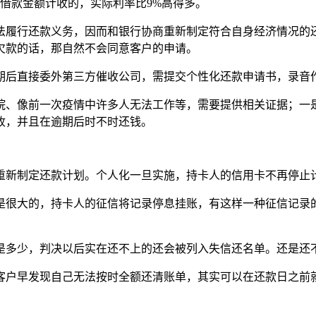
按借款金额计收的，实际利率比9%高得多。
法履行还款义务，因而和银行协商重新制定符合自身经济情况的
欠款的话，那自然不会同意客户的申请。
期后直接委外第三方催收公司，需提交个性化还款申请书，录音
、像前一次疫情中许多人无法工作等，需要提供相关证据；一是
收，并且在逾期后时不时还钱。
重新制定还款计划。个人化一旦实施，持卡人的信用卡不再停止
是很大的，持卡人的征信将记录停息挂账，有这样一种征信记录
是多少，判决以后实在还不上的还会被列入失信还名单。还是还
客户早发现自己无法按时全额还清账单，其实可以在还款日之前