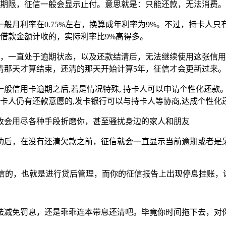
的期限，征信一般会显示止付。意思就是：只能还款，无法消费。
月利率在0.75%左右，换算成年利率为9%。不过，持卡人只有
按借款金额计收的，实际利率比9%高得多。
信，一直处于逾期状态，以及还款结清后，无法继续使用这张信
清那天才算结束，还清的那天开始计算5年，征信才会更新过来。
般信用卡逾期之后,若是情况特殊, 持卡人可以申请个性化还款
持卡人仍有还款意愿的,发卡银行可以与持卡人等协商,达成个性
收会用尽各种手段折磨你，甚至骚扰身边的家人和朋友
功后，在没有还清欠款之前，征信就会一直显示当前逾期或者是
征信的，也就是进行贷后管理，而你的征信报告上出现停息挂账
法减免罚息，还是乖乖连本带息还清吧。毕竟你时间拖下去，对