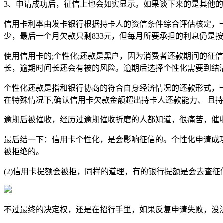
3、申请成功后，征信上也会如实显示。如果谈下来的是其他
信用卡利率由发卡银行根据持卡人的资信条件综合评估核定，一般
少，最后一个月欠款只剩833元，但每月所要承担的利息仍是
使用信用卡的;个性化;还款是黑户，因为消费者还款期间的征
长，逾期时间长还会有被的风险。逾期后选择个性化需要到结
个性化还款是指和银行协商的符合自身经济情况的还款形式，一
在特殊情况下,确认信用卡欠款金额超出持卡人还款能力、 且
逾期后被催收，经历过逾期催收折磨的人都知道，很痛苦，催
最后结一下：信用卡个性化，是会影响征信的。个性化申请成
被拒绝的。
(2)信用卡提额会被拒，同样的道理，有的银行提额是会去查
不过最终的决定权，还是在招行手里，如果反复申请失败，没