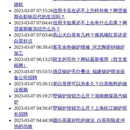
烧机
2023-03-07 07:15:26
信用卡实在还不上怎样补救？网贷逾
期会影响后代的生活吗？
2023-03-07 07:04:41
信用卡如果还不上会有什么后果？网
贷逾期被冻结怎么办？
2023-03-07 07:03:40
高山大白茶有几种？痛风喝红茶还是
白茶好点
2023-03-07 06:39:43
客车余热锅炉维修_河北陶瓷锌锅炉
加工
2023-03-07 06:13:25
软文的写作？网站最新推荐（软文发
稿网）
2023-03-07 05:53:51
酒店锅炉毛巾叠法_福建锅炉喷涂设
备公司招聘
2023-03-07 05:26:12
老白茶饼可以泡多久？白茶散料的做
法视频
2023-03-07 05:19:27
壁锅炉按钮怎么开？湖南燃煤蒸汽锅
炉
2023-03-07 04:50:47
壁锅炉按钮怎么开？上海松江锅炉班
长招聘
2023-03-07 04:44:38
圆白茶最好吃的做法_白茶和陈皮冲
泡的功效