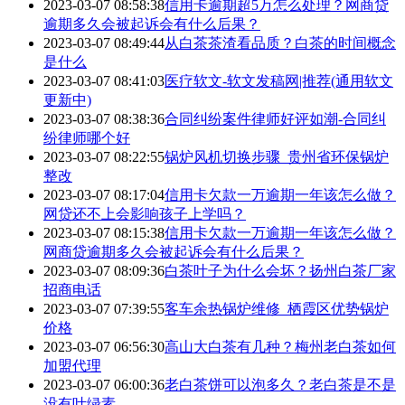
2023-03-07 08:58:38
信用卡逾期超5万怎么处理？网商贷
逾期多久会被起诉会有什么后果？
2023-03-07 08:49:44
从白茶茶渣看品质？白茶的时间概念
是什么
2023-03-07 08:41:03
医疗软文-软文发稿网|推荐(通用软文
更新中)
2023-03-07 08:38:36
合同纠纷案件律师好评如潮-合同纠
纷律师哪个好
2023-03-07 08:22:55
锅炉风机切换步骤_贵州省环保锅炉
整改
2023-03-07 08:17:04
信用卡欠款一万逾期一年该怎么做？
网贷还不上会影响孩子上学吗？
2023-03-07 08:15:38
信用卡欠款一万逾期一年该怎么做？
网商贷逾期多久会被起诉会有什么后果？
2023-03-07 08:09:36
白茶叶子为什么会坏？扬州白茶厂家
招商电话
2023-03-07 07:39:55
客车余热锅炉维修_栖霞区优势锅炉
价格
2023-03-07 06:56:30
高山大白茶有几种？梅州老白茶如何
加盟代理
2023-03-07 06:00:36
老白茶饼可以泡多久？老白茶是不是
没有叶绿素