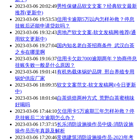
2023-03-06 20:02:49
男性保健品软文文案？经典软文最新
推荐(更新中)
2023-03-06 19:53:53
信用卡逾期5万以内怎样补救？停息
挂账后还能申请贷款吗？
2023-03-06 19:32:43
房地产软文文案-软文发稿网|推荐(通
用软文更新中)
2023-03-06 19:27:04
国内知名老白茶招商条件_武汉白茶
之乡在哪里啊
2023-03-06 19:16:37
信用卡欠款7000逾期两年？协商停息
挂账失败一般是什么原因？
2023-03-06 19:01:41
有机热载体锅炉品牌_邢台养殖专用
锅炉供应厂家
2023-03-06 18:09:35
软文文案范文-软文发稿网|(今日更新
中)
2023-03-06 18:01:04
白茶烘焙两种方式_荒野白茶蜜桃味
好喝吗
2023-03-06 17:44:10
欠信用卡5万逾期三年怎样补救？停
息挂账后二次逾期怎么办？
2023-03-06 17:37:15
长乐消防设施操作员中级-消防设施
操作员历年真题及解析
2023-03-06 17:20:46
常德建筑消防设施操作员-2023年考