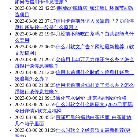
如何做信用卡停息挂账？
2023-03-06 22:42:25
4吨锅炉脱硫塔_镇江锅炉环保节能改
造项目
2023-03-06 22:37:17
信用卡逾期外访人员靠谱吗？协商停
息挂账失败一般是什么原因？
2023-03-06 22:19:04
月经前不能吃白茶吗？白茶都能煮什
么菜用
2023-03-06 22:06:05
什么叫软文广告？网站最新推荐（软
文发稿网）
2023-03-06 21:29:55
欠信用卡40万无力偿还怎么办？怎么
跟银行谈停息挂账？
2023-03-06 21:12:00
信用卡逾期什么时候？停息挂账后二
次逾期怎么办？
2023-03-06 21:08:25
信用卡逾期通知村委了怎么办？怎么
跟银行谈停息挂账？
2023-03-06 21:09:15
液化气水锅炉_北京杰能锅炉价格
2023-03-06 20:52:59
什么叫软文什么叫硬文-(2023已更新/
今日详情)-软文发稿网
2023-03-06 20:45:54
菏泽可靠的福鼎白茶招商_白茶能放
几个箱子里面
2023-03-06 20:31:29
什么叫软文？经典软文最新推荐(更
新中)