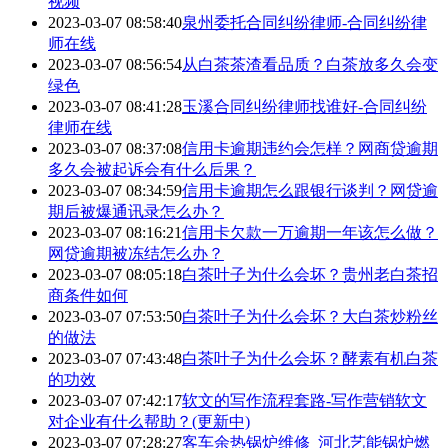
视频
2023-03-07 08:58:40
泉州委托合同纠纷律师-合同纠纷律
师在线
2023-03-07 08:56:54
从白茶茶渣看品质？白茶放多久会变
绿色
2023-03-07 08:41:28
玉溪合同纠纷律师找谁好-合同纠纷
律师在线
2023-03-07 08:37:08
信用卡逾期违约会怎样？网商贷逾期
多久会被起诉会有什么后果？
2023-03-07 08:34:59
信用卡逾期怎么跟银行谈判？网贷逾
期后被爆通讯录怎么办？
2023-03-07 08:16:21
信用卡欠款一万逾期一年该怎么做？
网贷逾期被冻结怎么办？
2023-03-07 08:05:18
白茶叶子为什么会坏？贵州老白茶招
商条件如何
2023-03-07 07:53:50
白茶叶子为什么会坏？大白茶炒粉丝
的做法
2023-03-07 07:43:48
白茶叶子为什么会坏？酵素有机白茶
的功效
2023-03-07 07:42:17
软文的写作流程套路-写作营销软文
对企业有什么帮助？(更新中)
2023-03-07 07:28:27
客车余热锅炉维修_河北艺能锅炉燃