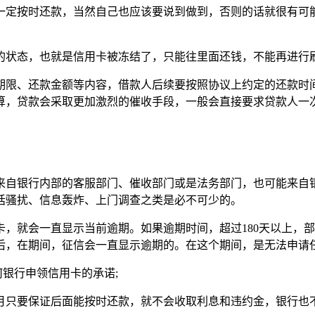
一定按时还款，当然自己也应该要说到做到，否则的话就很有可
的状态，也就是信用卡被冻结了，只能往里面还钱，不能再进行
期限、还款金额等内容，借款人后续要按照协议上约定的还款时
算，贷款会采取更加激烈的催收手段，一般会直接要求贷款人一
来自银行内部的客服部门、催收部门或是法务部门，也可能来自
话骚扰、信息轰炸、上门调查之类是必不可少的。
，就会一直显示当前逾期。如果逾期时间，超过180天以上，
后，在期间，征信会一直显示逾期的。在这个期间，是无法申请
何银行申领信用卡的承诺;
月只要保证后面能按时还款，就不会收取利息和违约金，银行也