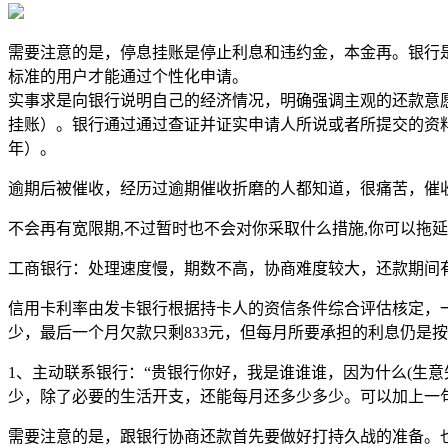
需要注意的是，停息挂账是停止利息和违约金，本金再。银行
标准的用户才能通过个性化申请。
实事求是向银行说明自己的经济情况，明确强调主观的还款意
挂账）。银行通过通过查证并证实申请人所说或者所提交的资料
年）。
逾期后被催收，经历过逾期催收折磨的人都知道，很痛苦，催
不会再有宽限期,不过暂时也不会对你采取什么措施,你可以拖
工商银行：处理速度慢，期数不高，协商难度较大，还款期间有0
信用卡利率由发卡银行根据持卡人的资信条件综合评估核定，一般
少，最后一个月欠款只剩833元，但每月所要承担的利息仍是
1、主动联系银行：“贵银行你好，我是谁谁谁，因为什么(生
少，除了必要的生活开支，还能每月还多少多少。可以加上一
需要注意的是，跟银行协商还款首先要做好打持久战的准备。也