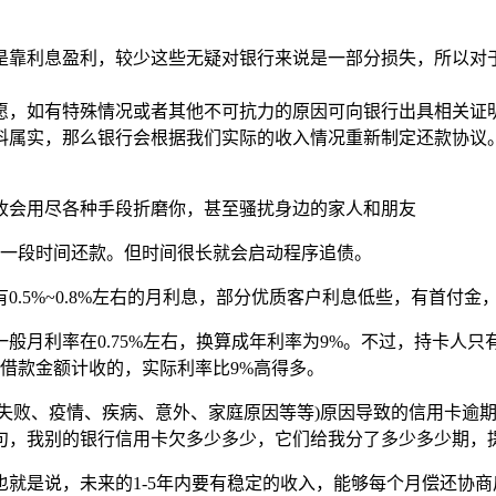
是靠利息盈利，较少这些无疑对银行来说是一部分损失，所以对
愿，如有特殊情况或者其他不可抗力的原因可向银行出具相关证
属实，那么银行会根据我们实际的收入情况重新制定还款协议。一般
收会用尽各种手段折磨你，甚至骚扰身边的家人和朋友
延一段时间还款。但时间很长就会启动程序追债。
.5%~0.8%左右的月利息，部分优质客户利息低些，有首付金，
月利率在0.75%左右，换算成年利率为9%。不过，持卡人只有
按借款金额计收的，实际利率比9%高得多。
意失败、疫情、疾病、意外、家庭原因等等)原因导致的信用卡逾
句，我别的银行信用卡欠多少多少，它们给我分了多少多少期，提
就是说，未来的1-5年内要有稳定的收入，能够每个月偿还协